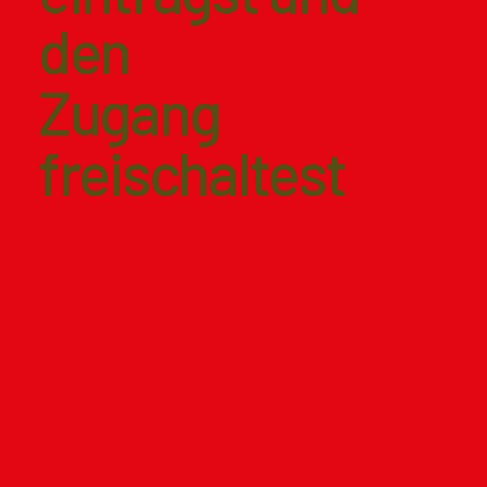
den
Zugang
freischaltest