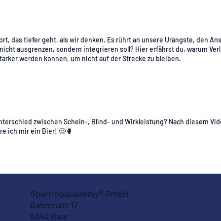
Wort, das tiefer geht, als wir denken. Es rührt an unsere Urängste, den A
 nicht ausgrenzen, sondern integrieren soll? Hier erfährst du, warum V
 stärker werden können, um nicht auf der Strecke zu bleiben.
nterschied zwischen Schein-, Blind- und Wirkleistung? Nach diesem Vi
re ich mir ein Bier! 🥴🥊
Sparringacademy® GmbH
Bahnmatt 17
6340 Baar